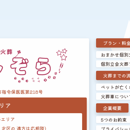
プラン・料
おまかせ個別
個別立会火葬
火葬までの
ペットが亡く
市指令保医医第218号
火葬車につい
リア
企業概要
料エリア
5つのお約束
・北区の
遠方は応相談)
プライバシー