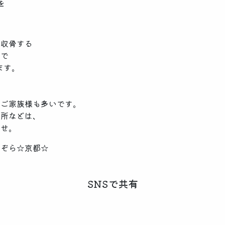
を
ご収骨する
ンで
ます。
くご家族様も多いです。
場所などは、
ませ。
しぞら☆京都☆
SNSで共有