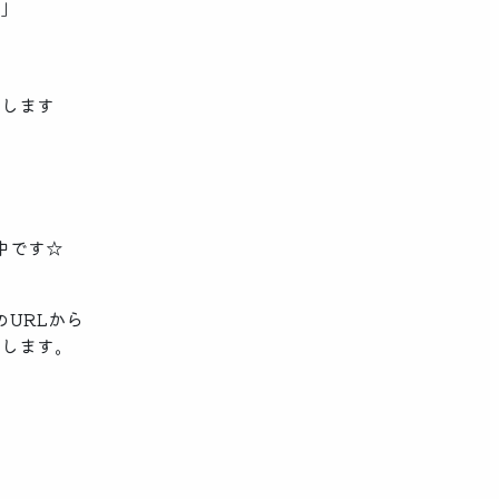
ら」
たします
ジ
♪
中です☆
のURLから
いします。
G