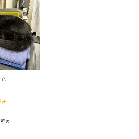
横で、
、
務所の