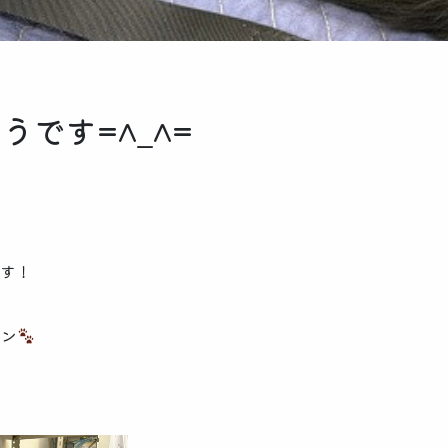
うです=^_^=
です！
ャン