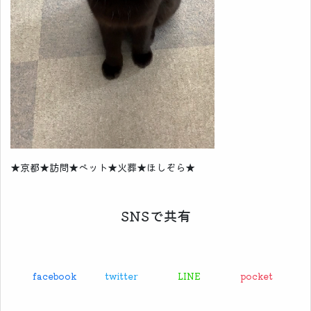
★京都★訪問★ペット★火葬★ほしぞら★
SNSで共有
facebook
twitter
LINE
pocket