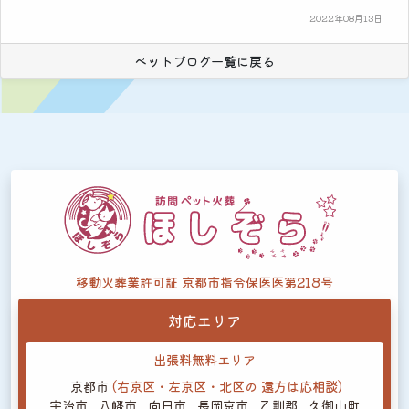
2022年08月13日
ペットブログ一覧に戻る
移動火葬業許可証 京都市指令保医医第218号
対応エリア
出張料無料エリア
京都市
(右京区・左京区・北区の
遠方は応相談)
宇治市
八幡市
向日市
長岡京市
乙訓郡
久御山町