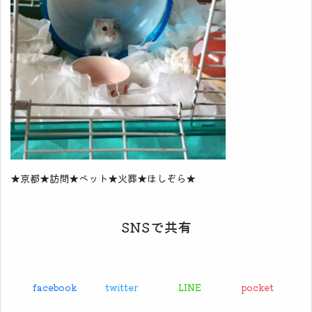
★京都★訪問★ペット★火葬★ほしぞら★
SNSで共有
facebook
twitter
LINE
pocket