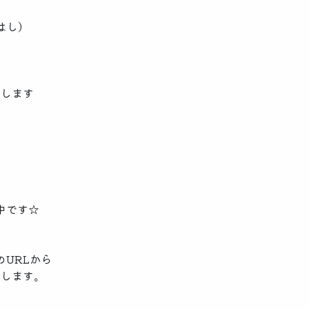
はし）
たします
ジ
♪
中です☆
のURLから
いします。