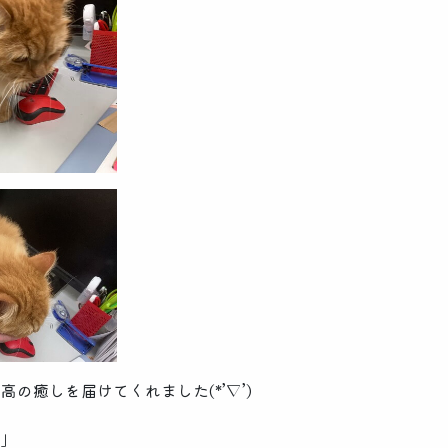
の癒しを届けてくれました(*’▽’)
ら」