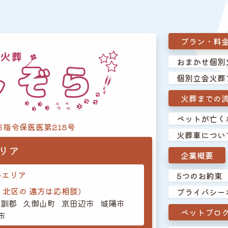
プラン・料
おまかせ個別
個別立会火葬
火葬までの
ペットが亡く
市指令保医医第218号
火葬車につい
リア
企業概要
料エリア
5つのお約束
・北区の
遠方は応相談)
プライバシー
乙訓郡
久御山町
京田辺市
城陽市
ペットブロ
市