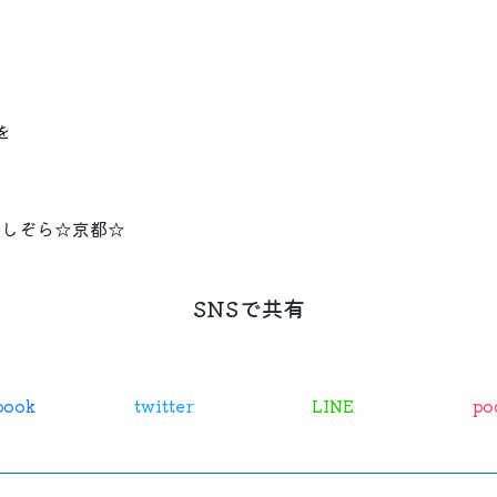
を
ほしぞら☆京都☆
SNSで共有
book
twitter
LINE
po