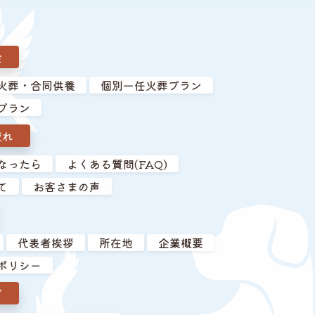
金
火葬・合同供養
個別一任火葬プラン
プラン
流れ
なったら
よくある質問(FAQ)
て
お客さまの声
代表者挨拶
所在地
企業概要
ポリシー
グ