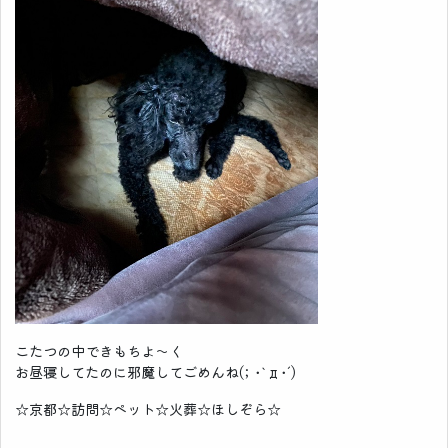
こたつの中できもちよ〜く
お昼寝してたのに邪魔してごめんね(; ･`д･´)
☆京都☆訪問☆ペット☆火葬☆ほしぞら☆