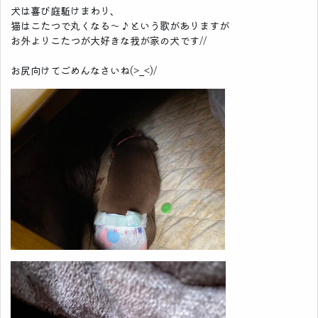
犬は喜び庭駈けまわり、
猫はこたつで丸くなる～♪という歌がありますが
お外よりこたつが大好きな我が家の犬です//
お尻向けてごめんなさいね(>_<)/