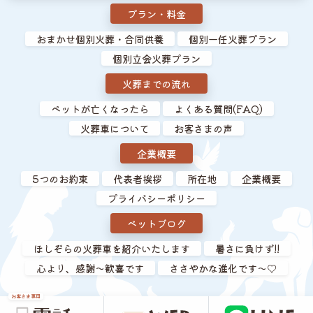
プラン・料金
おまかせ個別火葬・合同供養
個別一任火葬プラン
個別立会火葬プラン
火葬までの流れ
ペットが亡くなったら
よくある質問(FAQ)
火葬車について
お客さまの声
企業概要
5つのお約束
代表者挨拶
所在地
企業概要
プライバシーポリシー
ペットブログ
ほしぞらの火葬車を紹介いたします
暑さに負けず!!
心より、感謝～歓喜です
ささやかな進化です～♡
お客さま専用