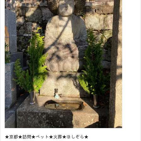
★京都★訪問★ペット★火葬★ほしぞら★